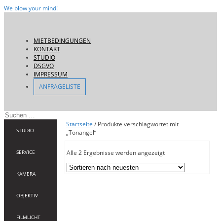
We blow your mind!
Skip
to
content
MIETBEDINGUNGEN
KONTAKT
STUDIO
DSGVO
IMPRESSUM
ANFRAGELISTE
Suche
nach:
Startseite
/ Produkte verschlagwortet mit
STUDIO
„Tonangel“
Nach
SERVICE
Alle 2 Ergebnisse werden angezeigt
Aktualität
sortiert
KAMERA
OBJEKTIV
FILMLICHT