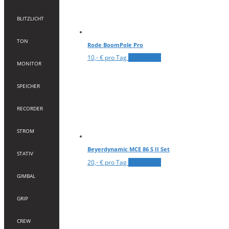
BLITZLICHT
TON
Rode BoomPole Pro
10,- € pro Tag
Hinzufügen
MONITOR
SPEICHER
RECORDER
STROM
Beyerdynamic MCE 86 S II Set
STATIV
20,- € pro Tag
Hinzufügen
GIMBAL
GRIP
CREW